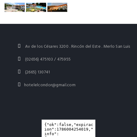
Av de los Césares 3200 . Rincón del Este . Merlo San Luis
(02656) 475103 / 475955
(2665) 130741
hotelelcondor@gmail.com