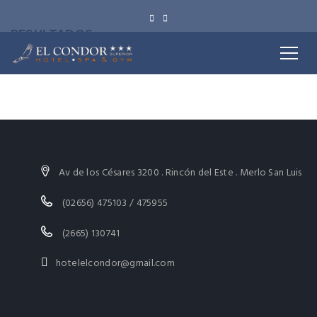
RESULTADOS
Posted by
Marcelo Juarez
No hay comentarios
Av de los Césares 3200 . Rincón del Este . Merlo San Luis
(02656) 475103 / 475955
(2665) 130741
hotelelcondor@gmail.com